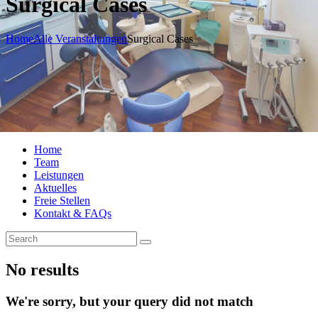
Surgical Cases
Home
Alle Veranstaltungen
Surgical Cases
Home
Team
Leistungen
Aktuelles
Freie Stellen
Kontakt & FAQs
No results
We're sorry, but your query did not match