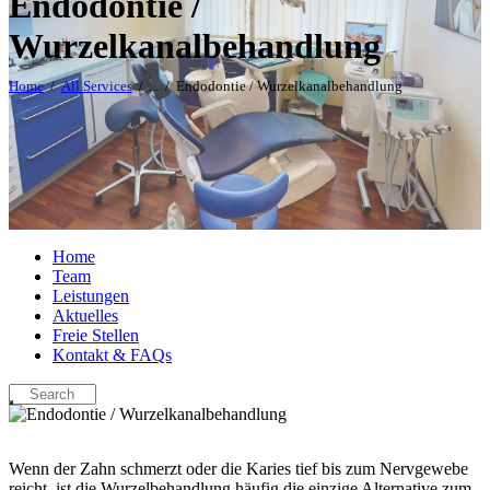
Endodontie /
Wurzelkanalbehandlung
Home
All Services
...
Endodontie / Wurzelkanalbehandlung
Home
Team
Leistungen
Aktuelles
Freie Stellen
Kontakt & FAQs
Wenn der Zahn schmerzt oder die Karies tief bis zum Nervgewebe
reicht, ist die Wurzelbehandlung häufig die einzige Alternative zum